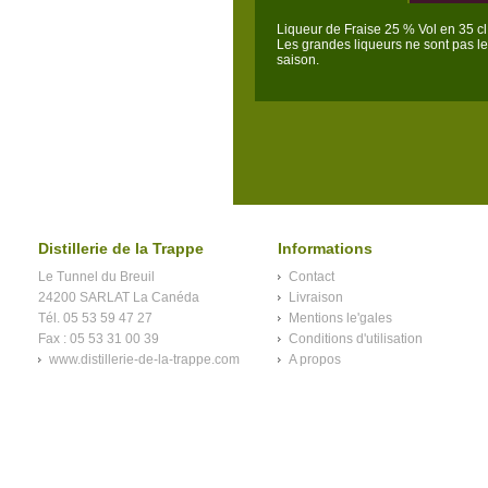
Liqueur de Fraise 25 % Vol en 35 cl,
Les grandes liqueurs ne sont pas le 
saison.
Distillerie de la Trappe
Informations
Le Tunnel du Breuil
Contact
24200 SARLAT La Canéda
Livraison
Tél. 05 53 59 47 27
Mentions le'gales
Fax : 05 53 31 00 39
Conditions d'utilisation
www.distillerie-de-la-trappe.com
A propos