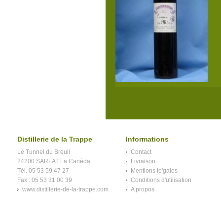
Distillerie de la Trappe
Informations
Le Tunnel du Breuil
Contact
24200 SARLAT La Canéda
Livraison
Tél. 05 53 59 47 27
Mentions le'gales
Fax : 05 53 31 00 39
Conditions d'utilisation
www.distillerie-de-la-trappe.com
A propos