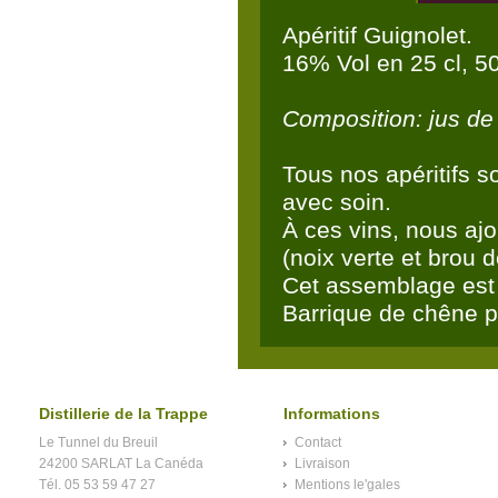
Apéritif Guignolet.
16% Vol en 25 cl, 50 
Composition: jus de 
Tous nos apéritifs 
avec soin.
À ces vins, nous ajo
(noix verte et brou 
Cet assemblage est en
Barrique de chêne p
Distillerie de la Trappe
Informations
Le Tunnel du Breuil
Contact
24200 SARLAT La Canéda
Livraison
Tél. 05 53 59 47 27
Mentions le'gales