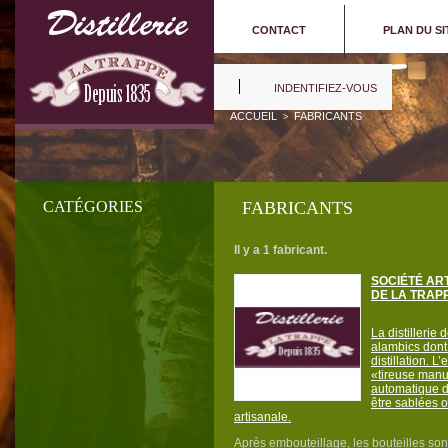
CONTACT
PLAN DU SI
INDENTIFIEZ-VOUS
ACCUEIL
FABRICANTS
>
CATÉGORIES
FABRICANTS
Il y a 1 fabricant.
SOCIÉTÉ ART
DE LA TRAP
La distillerie
alambics dont
distillation. L
«tireuse manu
automatique d
être sablées o
artisanale.
Après embouteillage, les bouteilles so