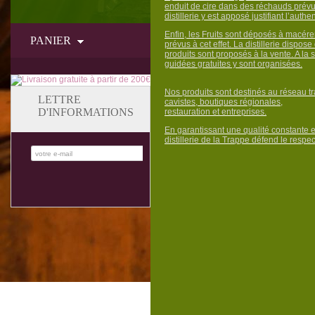
enduit de cire dans des réchauds prévus 
distillerie y est apposé justifiant l’authen
Enfin, les Fruits sont déposés à macére
PANIER
prévus à cet effet. La distillerie dispose
produits sont proposés à la vente. A la s
guidées gratuites y sont organisées.
Nos produits sont destinés au réseau tra
LETTRE
cavistes, boutiques régionales,
D'INFORMATIONS
restauration et entreprises.
En garantissant une qualité constante 
distillerie de la Trappe défend le respec